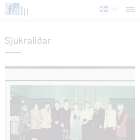
Fara
Íslenska
í
efni
Sjúkraliðar