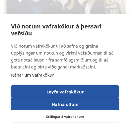
Við notum vafrakökur á þessari
vefsíðu
Við notum vafrakökur til að safna og greina
upplýsingar um notkun og virkni vefsíðunnar, til að
geta notað lausnir frá samfélagsmiðlum og til að
bæta efni og birta viðeigandi markaðsefni.
Nánar um vafrakökur
Leyfa vafrakökur
Hafna öllum
Stillingar á vafrakökum