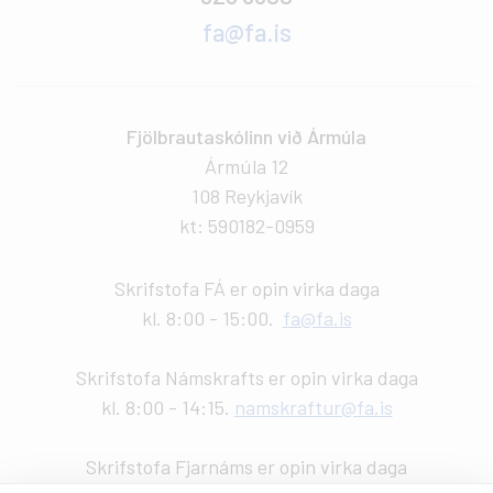
fa@fa.is
Fjölbrautaskólinn við Ármúla
Ármúla 12
108 Reykjavík
kt: 590182-0959
Skrifstofa FÁ er opin virka daga
kl. 8:00 - 15:00.
fa@fa.is
Skrifstofa Námskrafts er opin virka daga
kl. 8:00 - 14:15.
namskraftur@fa.is
Skrifstofa Fjarnáms er opin virka daga