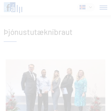
Fara
Íslenska
í
efni
Þjónustutæknibraut