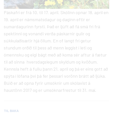
Páskafrí er frá 10. til 17. apríl. Skólinn opnar 18. apríl en
19. apríl er námsmatsdagur og daginn eftir er
sumardagurinn fyrsti. Það er ljúft að fá smá frí frá
spektinni og vonandi verða páskarnir gulir og
súkkulaðisætir hjá öllum. En of langt frí getur
stundum orðið til þess að menn leggist í leti og
ómennsku og eigi bágt með að koma sér aftur á fætur
til að sinna hversdagslegum skyldum og kvöðum.
Kennsla heft á fullu þann 21. apríl og þá er eins gott að
spýta í lófana því þá fer þessari vorönn brátt að ljúka.
Búið er að opna fyrir umsóknir um skólavist á
haustönn 2017 og er umsóknarfrestur til 31. maí.
TIL BAKA