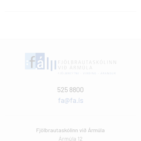
525 8800
fa@fa.is
Fjölbrautaskólinn við Ármúla
Ármúla 12