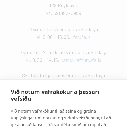
108 Reykjavík
kt: 590182-0959
Skrifstofa FÁ er opin virka daga
kl. 8:00 - 15:00.
fa@fa.is
Skrifstofa Námskrafts er opin virka daga
kl. 8:00 - 14:15.
namskraftur@fa.is
Skrifstofa Fjarnáms er opin virka daga
kl. 9:00 - 14:00.
fjarnam@fa.is
Við notum vafrakökur á þessari
vefsíðu
Vefstjórn
:
Kristín Valdemarsdóttir -
kristinvald@fa.is
Við notum vafrakökur til að safna og greina
upplýsingar um notkun og virkni vefsíðunnar, til að
Strætisvagnar
:
geta notað lausnir frá samfélagsmiðlum og til að