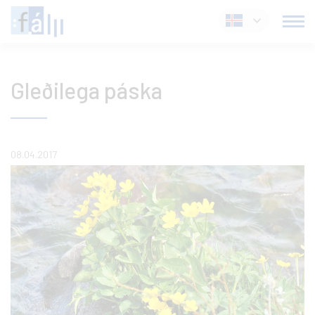
Fara
Íslenska
í
efni
Gleðilega páska
08.04.2017