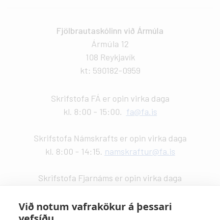
Fjölbrautaskólinn við Ármúla
Ármúla 12
108 Reykjavík
kt: 590182-0959
Skrifstofa FÁ er opin virka daga
kl. 8:00 - 15:00.
fa@fa.is
Skrifstofa Námskrafts er opin virka daga
kl. 8:00 - 14:15.
namskraftur@fa.is
Skrifstofa Fjarnáms er opin virka daga
kl. 9:00 - 14:00.
fjarnam@fa.is
Við notum vafrakökur á þessari
vefsíðu
Vefstjórn
: