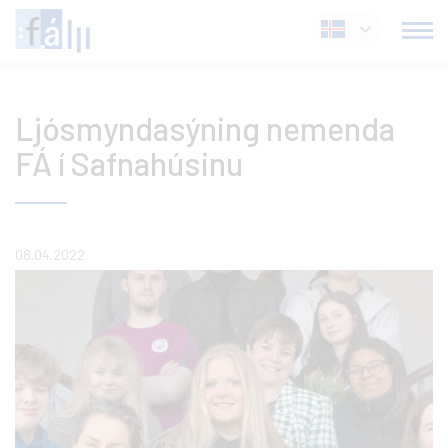
Fara
Íslenska
í
efni
Ljósmyndasýning nemenda
FÁ í Safnahúsinu
08.04.2022