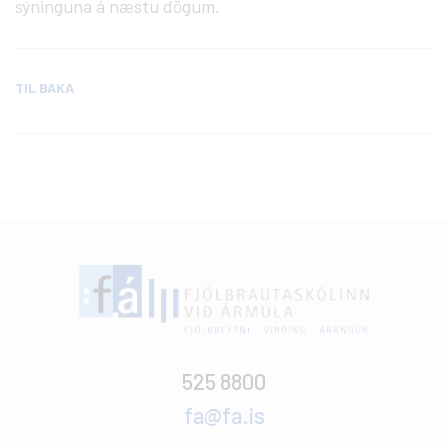
sýninguna á næstu dögum.
TIL BAKA
525 8800
fa@fa.is