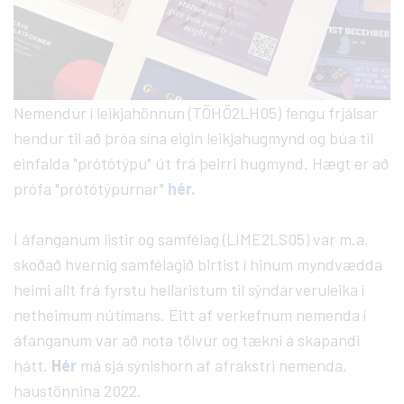
Nemendur í leikjahönnun (TÖHÖ2LH05) fengu frjálsar
hendur til að þróa sína eigin leikjahugmynd og búa til
einfalda "prótótýpu" út frá þeirri hugmynd. Hægt er að
prófa "prótótýpurnar"
hér.
Í áfanganum listir og samfélag (LIME2LS05) var m.a.
skoðað hvernig samfélagið birtist í hinum myndvædda
heimi allt frá fyrstu hellaristum til sýndarveruleika í
netheimum nútímans. Eitt af verkefnum nemenda í
áfanganum var að nota tölvur og tækni á skapandi
hátt.
H
ér
má sjá sýnishorn af afrakstri nemenda,
haustönnina 2022.