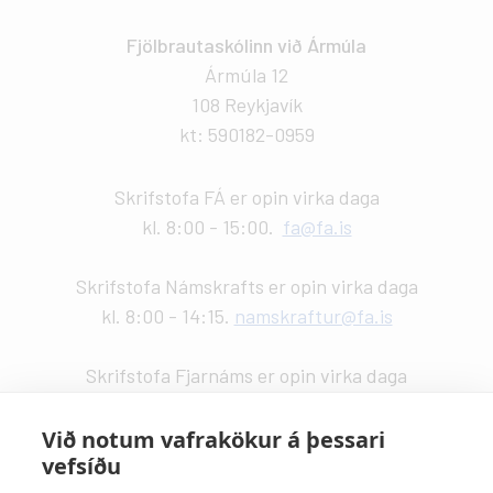
Fjölbrautaskólinn við Ármúla
Ármúla 12
108 Reykjavík
kt: 590182-0959
Skrifstofa FÁ er opin virka daga
kl. 8:00 - 15:00.
fa@fa.is
Skrifstofa Námskrafts er opin virka daga
kl. 8:00 - 14:15.
namskraftur@fa.is
Skrifstofa Fjarnáms er opin virka daga
kl. 9:00 - 14:00.
fjarnam@fa.is
Við notum vafrakökur á þessari
vefsíðu
Vefstjórn
: