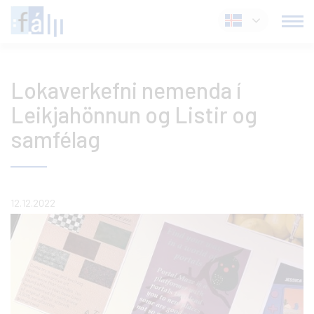
Fara
Íslenska
í
efni
Lokaverkefni nemenda í
Leikjahönnun og Listir og
samfélag
12.12.2022