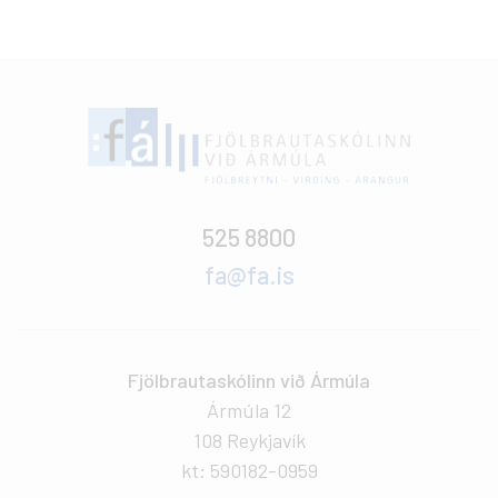
525 8800
fa@fa.is
Fjölbrautaskólinn við Ármúla
Ármúla 12
108 Reykjavík
kt: 590182-0959