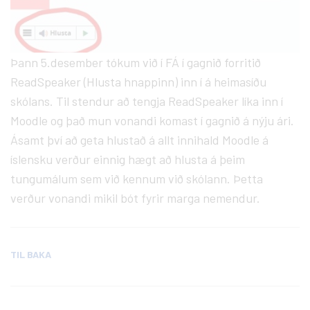
Þann 5.desember tókum við í FÁ í gagnið forritið
ReadSpeaker (Hlusta hnappinn) inn í á heimasíðu
skólans. Til stendur að tengja ReadSpeaker líka inn í
Moodle og það mun vonandi komast í gagnið á nýju ári.
Ásamt því að geta hlustað á allt innihald Moodle á
íslensku verður einnig hægt að hlusta á þeim
tungumálum sem við kennum við skólann. Þetta
verður vonandi mikil bót fyrir marga nemendur.
TIL BAKA