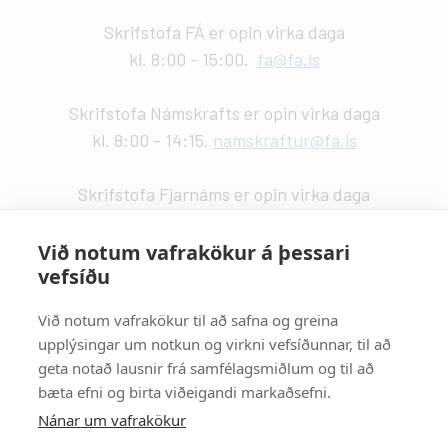
Skrifstofa FÁ er opin virka daga
kl. 8:00 - 15:00.
fa@fa.is
Skrifstofa Námskrafts er opin virka daga
kl. 8:00 - 14:15.
namskraftur@fa.is
Skrifstofa Fjarnáms er opin virka daga
kl. 9:00 - 14:00.
fjarnam@fa.is
Við notum vafrakökur á þessari
vefsíðu
Vefstjórn
:
Kristín Valdemarsdóttir -
kristinvald@fa.is
Við notum vafrakökur til að safna og greina
upplýsingar um notkun og virkni vefsíðunnar, til að
Strætisvagnar
:
geta notað lausnir frá samfélagsmiðlum og til að
Númer 11 stansar við Háaleitisbraut.
bæta efni og birta viðeigandi markaðsefni.
Númer 2, 5, 15 og 17 stansa við Suðurlandsbraut.
Nánar um vafrakökur
Númer 4 stansar við Álftamýri.