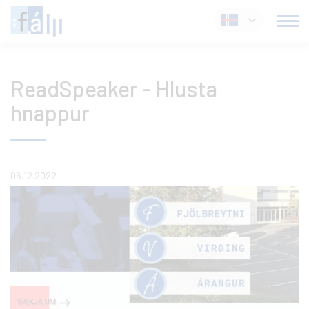
Fara
Íslenska
í
efni
ReadSpeaker - Hlusta
hnappur
06.12.2022