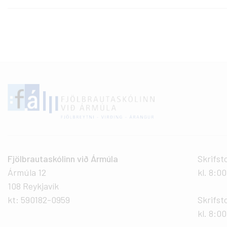
Fjölbrautaskólinn við Ármúla
Skrifst
Ármúla 12
kl. 8:0
108 Reykjavík
kt: 590182-0959
Skrifst
kl. 8:00