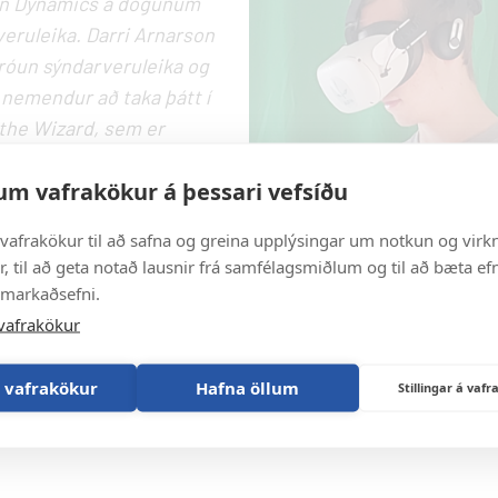
igðisritarabraut
Um tanntæknabraut
ldin Dynamics á dögunum
Tilkynningahnappur
r
rófi
 fyrir sótthreinsitækna
ðanám -
eruleika. Darri Arnarson
nd
Nemendur með annað m
krunarfræðingur
heilbrigðisgreina
sritarabraut
róun sýndarveruleika og
(AM)
Skráning í sjúkrapróf
Námsbraut fyrir sótthre
fulltrúi
u nemendur að taka þátt í
sritarabrú
ur
rþjónusta
 the Wizard, sem er
svarað um
r
Sótthreinsitæknabrú
erfi
ér með galdra og töfra.
sritarabraut
afulltrúi
um vafrakökur á þessari vefsíðu
 Wizard á
heimasíðu
vafrakökur til að safna og greina upplýsingar um notkun og virkn
, til að geta notað lausnir frá samfélagsmiðlum og til að bæta efn
 markaðsefni.
vafrakökur
 vafrakökur
Hafna öllum
Stillingar á va