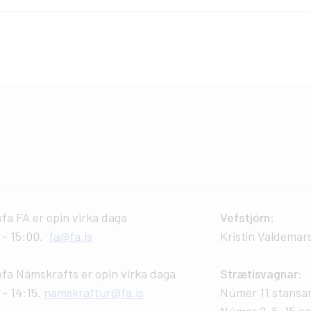
ofa FÁ er opin virka daga
Vefstjórn
:
0 - 15:00.
fa@fa.is
Kristín Valdemar
ofa Námskrafts er opin virka daga
Strætisvagnar
:
 - 14:15.
namskraftur@fa.is
Númer 11 stansar 
Númer 2, 5, 15 og