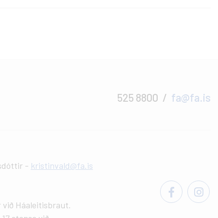
525 8800
fa@fa.is
sdóttir -
kristinvald@fa.is
við Háaleitisbraut.
 17 stansa við