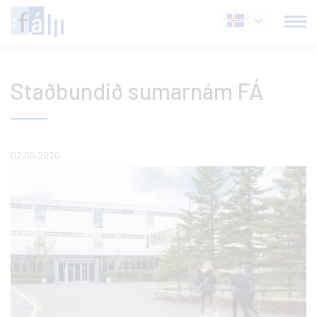
Fara
Íslenska
í
efni
Staðbundið sumarnám FÁ
02.06.2020