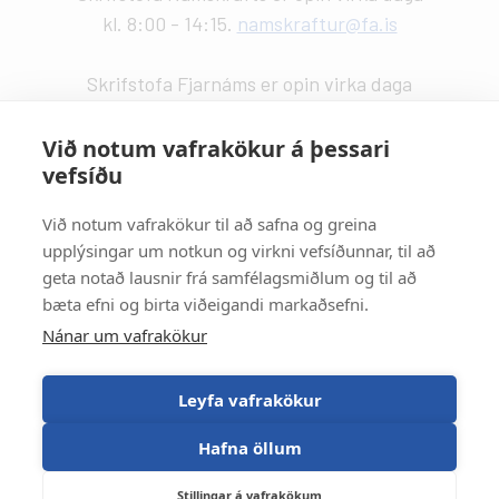
kl. 8:00 - 14:15.
namskraftur@fa.is
Skrifstofa Fjarnáms er opin virka daga
kl. 9:00 - 14:00.
fjarnam@fa.is
Við notum vafrakökur á þessari
vefsíðu
Vefstjórn
:
Kristín Valdemarsdóttir -
kristinvald@fa.is
Við notum vafrakökur til að safna og greina
upplýsingar um notkun og virkni vefsíðunnar, til að
Strætisvagnar
:
geta notað lausnir frá samfélagsmiðlum og til að
Númer 11 stansar við Háaleitisbraut.
bæta efni og birta viðeigandi markaðsefni.
Númer 2, 5, 15 og 17 stansa við Suðurlandsbraut.
Nánar um vafrakökur
Númer 4 stansar við Álftamýri.
Leyfa vafrakökur
Hafna öllum
Stillingar á vafrakökum