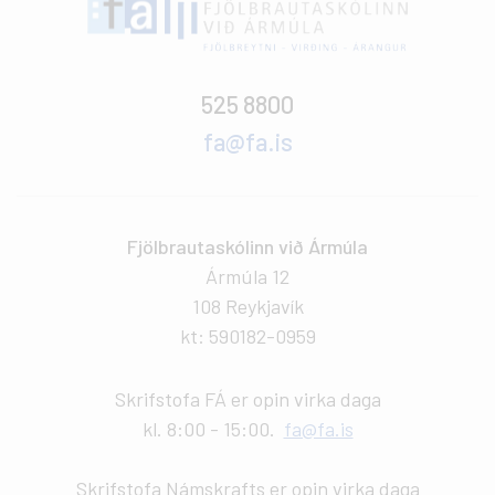
525 8800
fa@fa.is
Fjölbrautaskólinn við Ármúla
Ármúla 12
108 Reykjavík
kt: 590182-0959
Skrifstofa FÁ er opin virka daga
kl. 8:00 - 15:00.
fa@fa.is
Skrifstofa Námskrafts er opin virka daga