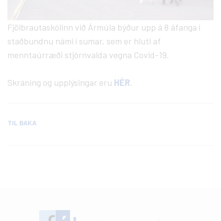
Fjölbrautaskólinn við Ármúla býður upp á 8 áfanga í
staðbundnu námi í sumar, sem er hluti af
menntaúrræði stjórnvalda vegna Covid-19.
Skráning og upplýsingar eru
HÉR
.
TIL BAKA