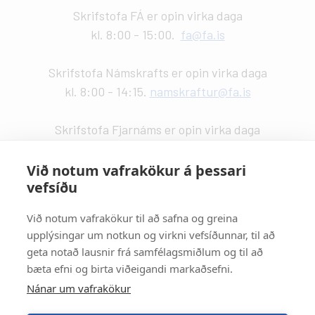
Skrifstofa FÁ er opin virka daga
kl. 8:00 - 15:00.
fa@fa.is
Skrifstofa Námskrafts er opin virka daga
kl. 8:00 - 14:15.
namskraftur@fa.is
Skrifstofa Fjarnáms er opin virka daga
kl. 9:00 - 14:00.
fjarnam@fa.is
Við notum vafrakökur á þessari
vefsíðu
Vefstjórn
:
Kristín Valdemarsdóttir -
kristinvald@fa.is
Við notum vafrakökur til að safna og greina
upplýsingar um notkun og virkni vefsíðunnar, til að
Strætisvagnar
:
geta notað lausnir frá samfélagsmiðlum og til að
Númer 11 stansar við Háaleitisbraut.
bæta efni og birta viðeigandi markaðsefni.
Númer 2, 5, 15 og 17 stansa við Suðurlandsbraut.
Nánar um vafrakökur
Númer 4 stansar við Álftamýri.