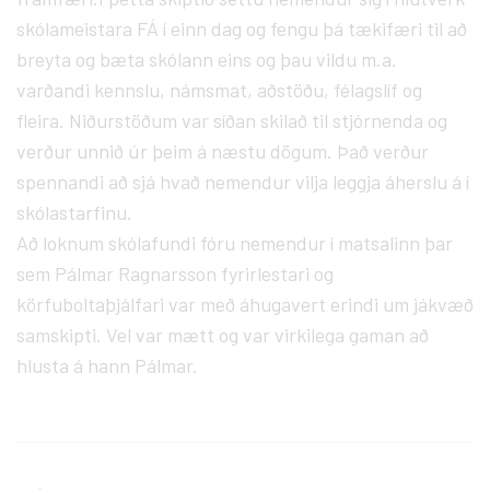
skólameistara FÁ í einn dag og fengu þá tækifæri til að
breyta og bæta skólann eins og þau vildu m.a.
varðandi kennslu, námsmat, aðstöðu, félagslíf og
fleira. Niðurstöðum var síðan skilað til stjórnenda og
verður unnið úr þeim á næstu dögum. Það verður
spennandi að sjá hvað nemendur vilja leggja áherslu á í
skólastarfinu.
Að loknum skólafundi fóru nemendur í matsalinn þar
sem Pálmar Ragnarsson fyrirlestari og
körfuboltaþjálfari var með áhugavert erindi um jákvæð
samskipti. Vel var mætt og var virkilega gaman að
hlusta á hann Pálmar.