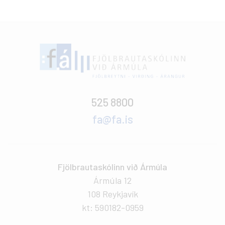
525 8800
fa@fa.is
Fjölbrautaskólinn við Ármúla
Ármúla 12
108 Reykjavík
kt: 590182-0959