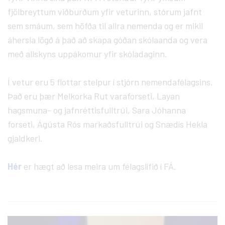
fjölbreyttum viðburðum yfir veturinn, stórum jafnt
sem smáum, sem höfða til allra nemenda og er mikil
áhersla lögð á það að skapa góðan skólaanda og vera
með allskyns uppákomur yfir skóladaginn.
Í vetur eru 5 flottar stelpur í stjórn nemendafélagsins.
Það eru þær Melkorka Rut varaforseti, Layan
hagsmuna- og jafnréttisfulltrúi, Sara Jóhanna
forseti, Ágústa Rós markaðsfulltrúi og Snædís Hekla
gjaldkeri.
Hér
er hægt að lesa meira um félagslífið í FÁ.