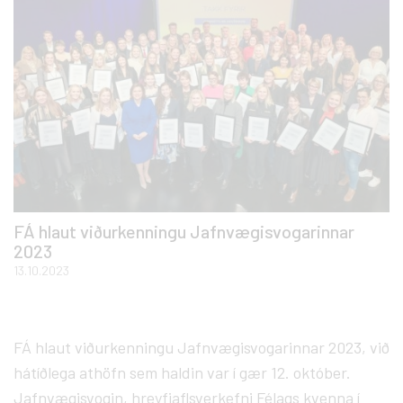
FÁ hlaut viðurkenningu Jafnvægisvogarinnar
2023
13.10.2023
FÁ hlaut viðurkenningu Jafnvægisvogarinnar 2023, við
hátíðlega athöfn sem haldin var í gær 12. október.
Jafnvægisvogin, hreyfiaflsverkefni Félags kvenna í