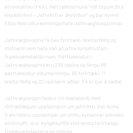
atvinnulífinu (FKA), hélt ráðstefnuna “Við töpum öll á
einsleitninni - Jafnrétti er ákvörðun” og þar kynnti
Eliza Reid viðurkenningarhafa Jafnvægisvogarinnar.
Jafnvægisvogina fá þau fyrirtæki, sveitarfélög og
stofnanir sem hafa náð að jafna kynjahlutfall í
framkvæmdastjórnum. Þátttakendur í
Jafnvægisvoginni eru 239 talsins og fengu 89
þátttakendur viðurkenningu, 56 fyrirtæki, 11
sveitarfélög og 22 opinberir aðilar. FÁ er þar á meðal.
Jafnvægisvogin heldur úti mælaborði með
tölfræðilegum upplýsingum um jafnrétti. Þar koma
fram helstu upplýsingar um stöðu kynjanna í íslensku
atvinnulífi, m.a. kynjahlutföll stofnenda fyrirtækja,
framkvæmdastjóra og stjórna.