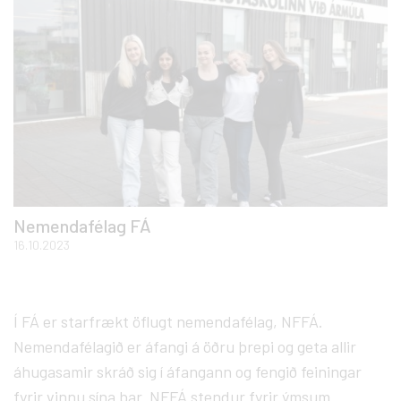
Nemendafélag FÁ
16.10.2023
Í FÁ er starfrækt öflugt nemendafélag, NFFÁ.
Nemendafélagið er áfangi á öðru þrepi og geta allir
áhugasamir skráð sig í áfangann og fengið feiningar
fyrir vinnu sína þar. NFFÁ stendur fyrir ýmsum