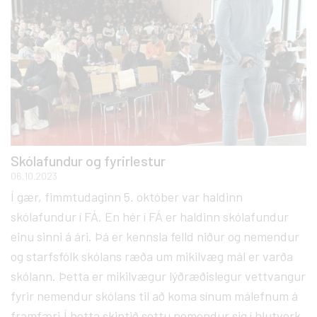
Skólafundur og fyrirlestur
06.10.2023
Í gær, fimmtudaginn 5. október var haldinn
skólafundur í FÁ. En hér í FÁ er haldinn skólafundur
einu sinni á ári. Þá er kennsla felld niður og nemendur
og starfsfólk skólans ræða um mikilvæg mál er varða
skólann. Þetta er mikilvægur lýðræðislegur vettvangur
fyrir nemendur skólans til að koma sínum málefnum á
framfæri.Í þetta skiptið settu nemendur sig í hlutverk