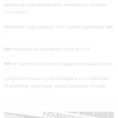
Með því að velja áfanga sækir nemandi um skólavist
fyrir vorönn.
Nemendur velja í gegnum Innu. Nánari upplýsingar
hér
.
Hér
má sjá alla þá áfanga sem í boði eru í FÁ.
Hér
er skemmtileg síða með áhugaverðum valáföngum.
Umsjónarkennarar og námsráðgjafar eru til aðstoðar
ef einhverjar spurningar vakna í sambandi við valið.