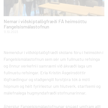
Nemar í viðskiptalögfræði FÁ heimsóttu
Fangelsismálastofnun
11.10.2023
Nemendur í viðskiptalögfræði skólans fóru í heimsókn í
Fangelsismálastofnun sem sér um fullnustu refsinga
og önnur verkefni í samræmi við ákvæði laga um
fullnustu refsingar. Erla Kristín Ásgeirsdóttir
lögfræðingur og staðgengill forstjóra tók á móti
hópnum og hélt fyrirlestur um hlutverk, starfsemi og
málefnalega hugmyndafræði stofnunarinnar.
Áherslur Fangelsismálastofnunar snúast umfram allt