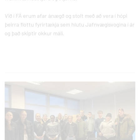
Við í FÁ erum afar ánægð og stolt með að vera í hópi
þeirra flottu fyrirtækja sem hlutu Jafnvægisvogina í ár
og það skiptir okkur máli.