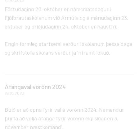
Föstudaginn 20. október er námsmatsdagur í
Fjölbrautaskólanum við Ármúla og á mánudaginn 23.
október og þriðjudaginn 24. október er haustfrí.
Engin formleg starfsemi verður í skólanum þessa daga
og skrifstofa skólans verður jafnframt lokuð.
Áfangaval vorönn 2024
19.10.2023
Búið er að opna fyrir val á vorönn 2024. Nemendur
þurfa að velja áfanga fyrir vorönn eigi síðar en 3.
nóvember næstkomandi.