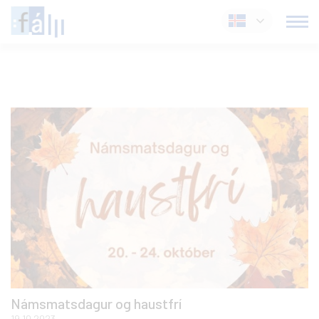
Fara
Íslenska
í
efni
Námsmatsdagur og haustfrí
19.10.2023