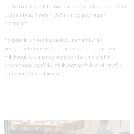
um betrun sem skilar brotamönnum í ríkari mæli aftur
út í samfélagið sem friðsömum og gagnlegum
borgurum.
Aðspurðir um ferðina nefndu nemendur að
vettvangsferðin hefði opnað augu þeirra gagnvart
mikilvægi betrunar og samkenndar í málaflokki
brotamanna og töldu mikilvægt að falla ekki í gryfju
múgæsings og refsigirni.