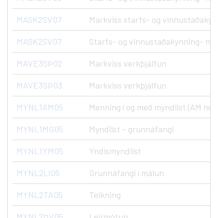
MASK2SV07
Markviss starfs- og vinnustaðakyn
MASK2SV07
Starfs- og vinnustaðakynning- nýs
MAVE3SÞ02
Markviss verkþjálfun
MAVE3SÞ03
Markviss verkþjálfun
MYNL1AM05
Menning í og með myndlist (AM ne
MYNL1MG05
Myndlist - grunnáfangi
MYNL1YM05
Yndismyndlist
MYNL2LI05
Grunnáfangi í málun
MYNL2TA05
Teikning
MYNL2ÞV05
Leirmótun