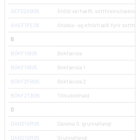
ÁEFS2AB05
Áhöld sérhæfð, sótthreinsitæknar, 
ÁHEF1PE05
Áhalda- og efnisfræði fyrir sótthr
B
BÓKF1IB05
Bókfærsla
BÓKF1IB05
Bókfærsla 1
BÓKF2FB05
Bókfærsla 2
BÓKF2TB05
Tölvubókhald
D
DANS1GR05
Danska 0, grunnáfangi
DANS1GR05
Grunnáfangi