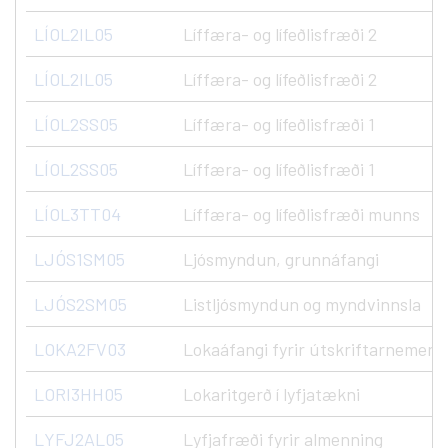
LÍOL2IL05
Líffæra- og lífeðlisfræði 2
LÍOL2IL05
Líffæra- og lífeðlisfræði 2
LÍOL2SS05
Líffæra- og lífeðlisfræði 1
LÍOL2SS05
Líffæra- og lífeðlisfræði 1
LÍOL3TT04
Líffæra- og lífeðlisfræði munns
LJÓS1SM05
Ljósmyndun, grunnáfangi
LJÓS2SM05
Listljósmyndun og myndvinnsla
LOKA2FV03
Lokaáfangi fyrir útskriftarnemend
LORI3HH05
Lokaritgerð í lyfjatækni
LYFJ2AL05
Lyfjafræði fyrir almenning