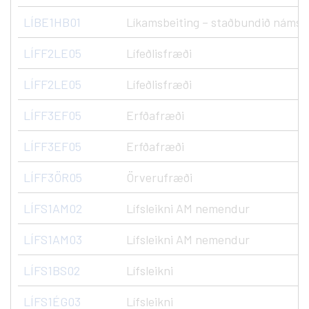
LÍBE1HB01
Líkamsbeiting – staðbundið námsk
LÍFF2LE05
Lífeðlisfræði
LÍFF2LE05
Lífeðlisfræði
LÍFF3EF05
Erfðafræði
LÍFF3EF05
Erfðafræði
LÍFF3ÖR05
Örverufræði
LÍFS1AM02
Lífsleikni AM nemendur
LÍFS1AM03
Lífsleikni AM nemendur
LÍFS1BS02
Lífsleikni
LÍFS1ÉG03
Lífsleikni