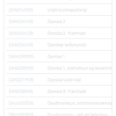
DANS1UN05
Undirbúningsáfangi
DANS2AU05
Danska 2
DANS2AU05
Danska 2, framhald
DANS2KV05
Danskar kvikmyndir
DANS2RM05
Danska 1
DANS2RM05
Danska 1, málnotkun og lesskilning
DANS2TM05
Danska talað mál
DANS3BG05
Danska 3, framhald
DAUH2SÖ05
Dauðhreinsun, sótthreinistæknar, N
DRUG3DR03
Drughunters – leit að lækningu