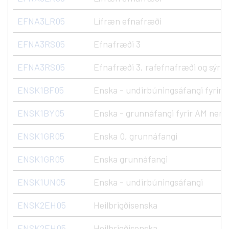
EFNA3LR05
Lífræn efnafræði
EFNA3RS05
Efnafræði 3
EFNA3RS05
Efnafræði 3, rafefnafræði og sýru
ENSK1BF05
Enska - undirbúningsáfangi fyrir
ENSK1BY05
Enska - grunnáfangi fyrir AM nem
ENSK1GR05
Enska 0, grunnáfangi
ENSK1GR05
Enska grunnáfangi
ENSK1UN05
Enska - undirbúningsáfangi
ENSK2EH05
Heilbrigðisenska
ENSK2EH05
Heilbrigðisenska