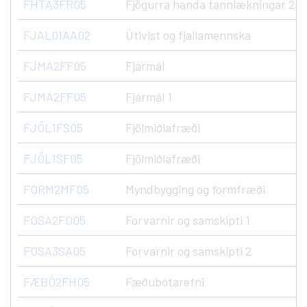
FHTA3FR05
Fjögurra handa tannlækningar 2
FJAL01AA02
Útivist og fjallamennska
FJMÁ2FF05
Fjármál
FJMÁ2FF05
Fjármál 1
FJÖL1FS05
Fjölmiðlafræði
FJÖL1SF05
Fjölmiðlafræði
FORM2MF05
Myndbygging og formfræði
FOSA2FO05
Forvarnir og samskipti 1
FOSA3SA05
Forvarnir og samskipti 2
FÆBÓ2FH05
Fæðubótarefni