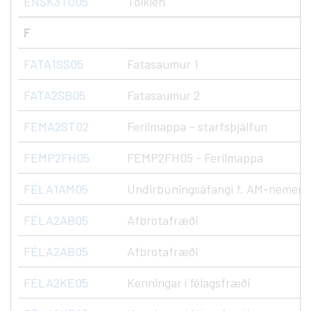
ENSK3TO05
Tolkien
F
FATA1SS05
Fatasaumur 1
FATA2SB05
Fatasaumur 2
FEMA2ST02
Ferilmappa – starfsþjálfun
FEMP2FH05
FEMP2FH05 - Ferilmappa
FÉLA1AM05
Undirbúningsáfangi f. AM-nemen
FÉLA2AB05
Afbrotafræði
FÉLA2AB05
Afbrotafræði
FÉLA2KE05
Kenningar í félagsfræði