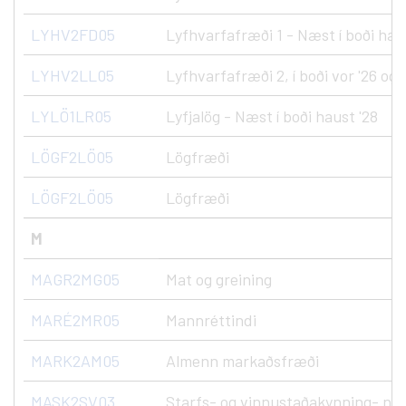
LYHV2FD05
Lyfhvarfafræði 1 - Næst í boði hau
LYHV2LL05
Lyfhvarfafræði 2, í boði vor '26 og 
LYLÖ1LR05
Lyfjalög - Næst í boði haust '28
LÖGF2LÖ05
Lögfræði
LÖGF2LÖ05
Lögfræði
M
MAGR2MG05
Mat og greining
MARÉ2MR05
Mannréttindi
MARK2AM05
Almenn markaðsfræði
MASK2SV03
Starfs- og vinnustaðakynning- nýs