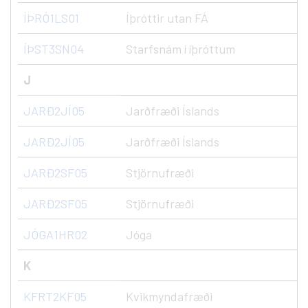
ÍÞRÓ1LS01
Íþróttir utan FÁ
ÍÞST3SN04
Starfsnám í íþróttum
J
JARÐ2JÍ05
Jarðfræði Íslands
JARÐ2JÍ05
Jarðfræði Íslands
JARÐ2SF05
Stjörnufræði
JARÐ2SF05
Stjörnufræði
JÓGA1HR02
Jóga
K
KFRT2KF05
Kvikmyndafræði