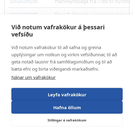
SAGA2NS05
Mannkynssaga frá 1789 til nútíman
SAGA2NS05
Saga 2, Íslands- og mannkynssaga fr
Við notum vafrakökur á þessari
SAGA2TS05
Trúarbragðasaga
vefsíðu
SAGA2TS05
Trúarbragðasaga
Við notum vafrakökur til að safna og greina
SAGA3KM05
upplýsingar um notkun og virkni vefsíðunnar, til að
Sagan og kvikmyndir
geta notað lausnir frá samfélagsmiðlum og til að
SAGA3LS05
Samtímalist
bæta efni og birta viðeigandi markaðsefni.
Nánar um vafrakökur
SAGA3MA05
Samtímasaga
Leyfa vafrakökur
SAGA3MA05
Samtímasaga
Hafna öllum
SAGA3MM05
Menningarsaga
Stillingar á vafrakökum
SAGA3MM05
Menningarsaga