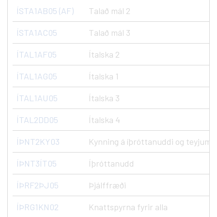
ÍSTA1AB05 (AF)
Talað mál 2
ÍSTA1AC05
Talað mál 3
ÍTAL1AF05
Ítalska 2
ÍTAL1AG05
Ítalska 1
ÍTAL1AU05
Ítalska 3
ÍTAL2DD05
Ítalska 4
ÍÞNT2KY03
Kynning á íþróttanuddi og teyjum
ÍÞNT3ÍT05
Íþróttanudd
ÍÞRF2ÞJ05
Þjálffræði
ÍÞRG1KN02
Knattspyrna fyrir alla