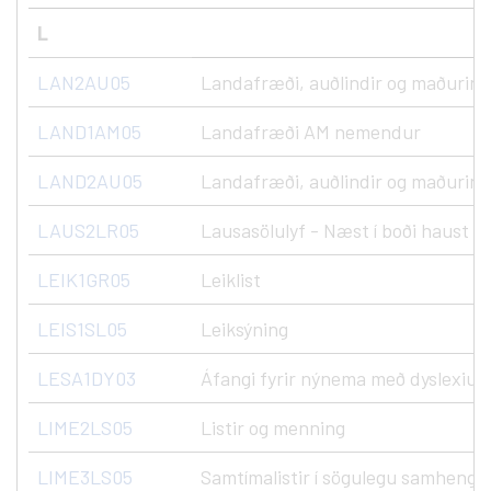
L
LAN2AU05
Landafræði, auðlindir og maðurinn
LAND1AM05
Landafræði AM nemendur
LAND2AU05
Landafræði, auðlindir og maðurinn
LAUS2LR05
Lausasölulyf - Næst í boði haust '2
LEIK1GR05
Leiklist
LEIS1SL05
Leiksýning
LESA1DY03
Áfangi fyrir nýnema með dyslexiu
LIME2LS05
Listir og menning
LIME3LS05
Samtímalistir í sögulegu samhengi