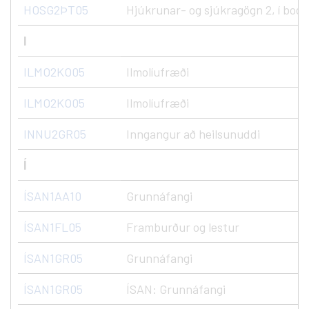
HOSG2ÞT05
Hjúkrunar- og sjúkragögn 2, í boði
I
ILMO2KO05
Ilmolíufræði
ILMO2KO05
Ilmolíufræði
INNU2GR05
Inngangur að heilsunuddi
Í
ÍSAN1AA10
Grunnáfangi
ÍSAN1FL05
Framburður og lestur
ÍSAN1GR05
Grunnáfangi
ÍSAN1GR05
ÍSAN: Grunnáfangi