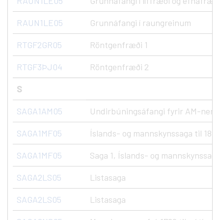
RAUN1LE05
Grunnáfangi í líffræði og efnafræð
RAUN1LE05
Grunnáfangi í raungreinum
RTGF2GR05
Röntgenfræði 1
RTGF3ÞJ04
Röntgenfræði 2
S
SAGA1AM05
Undirbúningsáfangi fyrir AM-nem
SAGA1MF05
Íslands- og mannskynssaga til 1800
SAGA1MF05
Saga 1, Íslands- og mannskynssaga 
SAGA2LS05
Listasaga
SAGA2LS05
Listasaga