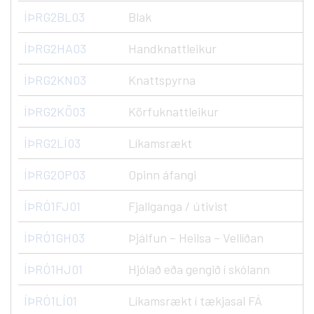
ÍÞRG2BL03
Blak
ÍÞRG2HA03
Handknattleikur
ÍÞRG2KN03
Knattspyrna
ÍÞRG2KÖ03
Körfuknattleikur
ÍÞRG2LÍ03
Líkamsrækt
ÍÞRG2OP03
Opinn áfangi
ÍÞRÓ1FJ01
Fjallganga / útivist
ÍÞRÓ1GH03
Þjálfun – Heilsa – Vellíðan
ÍÞRÓ1HJ01
Hjólað eða gengið í skólann
ÍÞRÓ1LÍ01
Líkamsrækt í tækjasal FÁ