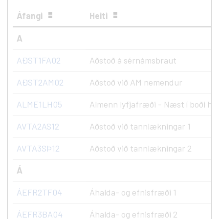
Áfangi
Heiti
A
AÐST1FA02
Aðstoð á sérnámsbraut
AÐST2AM02
Aðstoð við AM nemendur
ALME1LH05
Almenn lyfjafræði - Næst í boði hau
AVTA2AS12
Aðstoð við tannlækningar 1
AVTA3SÞ12
Aðstoð við tannlækningar 2
Á
ÁEFR2TF04
Áhalda- og efnisfræði 1
ÁEFR3BA04
Áhalda- og efnisfræði 2