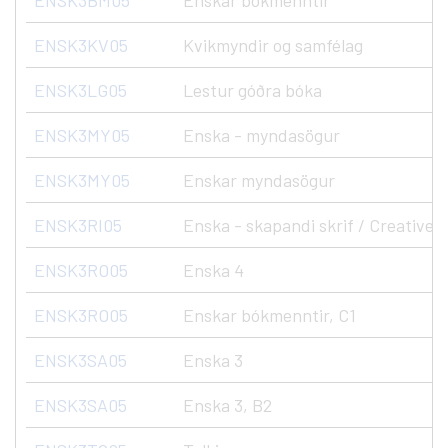
ENSK3BM05
Enskar bókmenntir
ENSK3KV05
Kvikmyndir og samfélag
ENSK3LG05
Lestur góðra bóka
ENSK3MY05
Enska - myndasögur
ENSK3MY05
Enskar myndasögur
ENSK3RI05
Enska - skapandi skrif / Creative 
ENSK3RO05
Enska 4
ENSK3RO05
Enskar bókmenntir, C1
ENSK3SA05
Enska 3
ENSK3SA05
Enska 3, B2