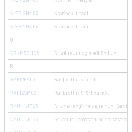
NÆRI2NN05
Næringarfræði
NÆRI2NN05
Næringarfræði
O
ORKM3OM05
Orkubrautir og meðhöndlun
R
RAFÍ2FA03
Rafíþróttir fyrir alla
RAFÍ2SM03
Rafíþróttir: Störf og mót
RAUN1JE05
Grunnáfangi í raungreinum (jarðfræ
RAUN1JE05
Grunnur í jarðfræði og eðlisfræði