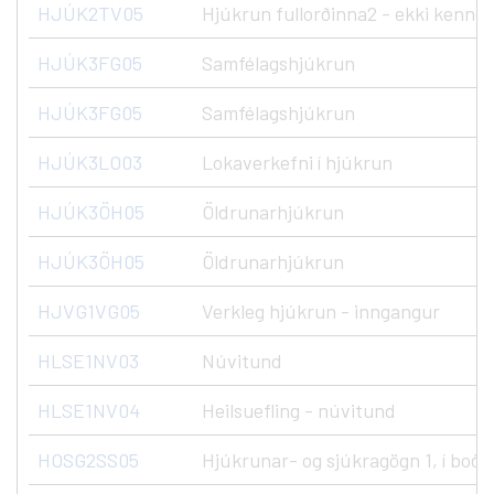
HJÚK2TV05
Hjúkrun fullorðinna2 - ekki kenndu
HJÚK3FG05
Samfélagshjúkrun
HJÚK3FG05
Samfélagshjúkrun
HJÚK3LO03
Lokaverkefni í hjúkrun
HJÚK3ÖH05
Öldrunarhjúkrun
HJÚK3ÖH05
Öldrunarhjúkrun
HJVG1VG05
Verkleg hjúkrun - inngangur
HLSE1NV03
Núvitund
HLSE1NV04
Heilsuefling - núvitund
HOSG2SS05
Hjúkrunar- og sjúkragögn 1, í boði