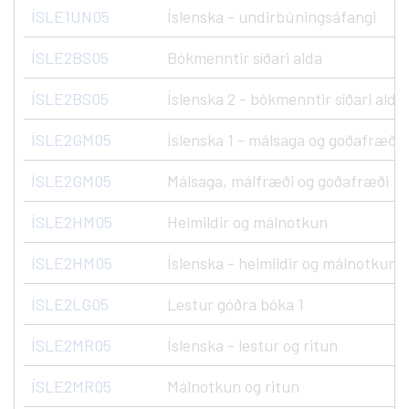
ÍSLE1UN05
Íslenska - undirbúningsáfangi
ÍSLE2BS05
Bókmenntir síðari alda
ÍSLE2BS05
Íslenska 2 - bókmenntir síðari alda.
ÍSLE2GM05
Íslenska 1 - málsaga og goðafræði
ÍSLE2GM05
Málsaga, málfræði og goðafræði
ÍSLE2HM05
Heimildir og málnotkun
ÍSLE2HM05
Íslenska - heimildir og málnotkun
ÍSLE2LG05
Lestur góðra bóka 1
ÍSLE2MR05
Íslenska - lestur og ritun
ÍSLE2MR05
Málnotkun og ritun