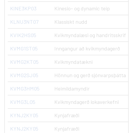
KINE3KP03
Kinesio- og dynamic teip
KLNU3NT07
Klassískt nudd
KVIK2HS05
Kvikmyndalæsi og handritsskrif
KVMG1ST05
Inngangur að kvikmyndagerð
KVMG2KT05
Kvikmyndatækni
KVMG2SJ05
Hönnun og gerð sjónvarpsþátta
KVMG3HM05
Heimildamyndir
KVMG3LO5
Kvikmyndagerð lokaverkefni
KYNJ2KY05
Kynjafræði
KYNJ2KY05
Kynjafræði