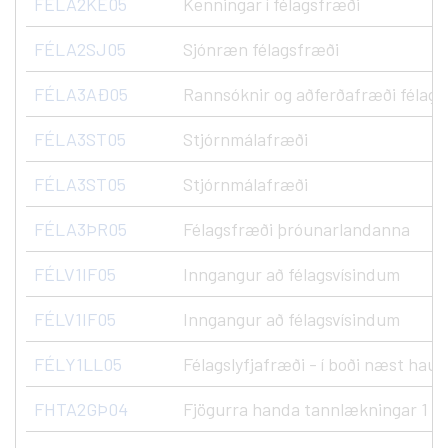
FÉLA2KE05
Kenningar í félagsfræði
FÉLA2SJ05
Sjónræn félagsfræði
FÉLA3AÐ05
Rannsóknir og aðferðafræði félags
FÉLA3ST05
Stjórnmálafræði
FÉLA3ST05
Stjórnmálafræði
FÉLA3ÞR05
Félagsfræði þróunarlandanna
FÉLV1IF05
Inngangur að félagsvísindum
FÉLV1IF05
Inngangur að félagsvísindum
FÉLY1LL05
Félagslyfjafræði - í boði næst haust
FHTA2GÞ04
Fjögurra handa tannlækningar 1