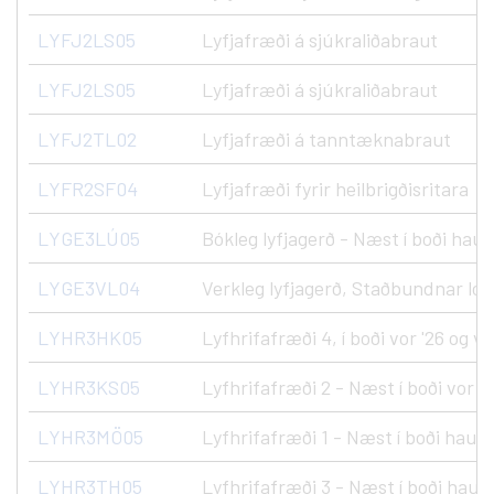
LYFJ2LS05
Lyfjafræði á sjúkraliðabraut
LYFJ2LS05
Lyfjafræði á sjúkraliðabraut
LYFJ2TL02
Lyfjafræði á tanntæknabraut
LYFR2SF04
Lyfjafræði fyrir heilbrigðisritara
LYGE3LÚ05
Bókleg lyfjagerð - Næst í boði haus
LYGE3VL04
Verkleg lyfjagerð, Staðbundnar lotur
LYHR3HK05
Lyfhrifafræði 4, í boði vor '26 og vo
LYHR3KS05
Lyfhrifafræði 2 - Næst í boði vor '2
LYHR3MÖ05
Lyfhrifafræði 1 - Næst í boði haust
LYHR3TH05
Lyfhrifafræði 3 - Næst í boði haust