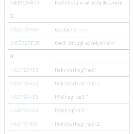
FÆBÓ2FH05
Fæðubótarefni og heilsuvörur
G
GÆST2VE04
Gæðastjórnun
GÆÖR2RE05
Gæði, öryggi og rekjanleiki
H
HAGF2AR05
Rekstrarhagfræði
HAGF2AR05
Rekstrarhagfræði 1
HAGF2AÞ05
Þjóðhagfræði 1
HAGF2AÞ05
Þjóðhagfræði 1
HAGF3FR05
Rekstrarhagfræði 2