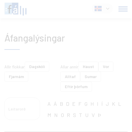
Fara
Íslenska
í
efni
Áfangalýsingar
Dagskóli
Haust
Vor
Allir flokkar
Allar annir
Fjarnám
Alltaf
Sumar
Eftir þörfum
A
Á
B
D
E
F
G
H
I
Í
J
K
L
M
N
O
R
S
T
U
V
Þ