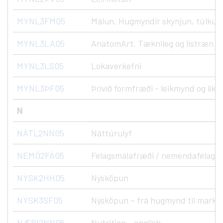
MYNL3FM05
Málun. Hugmyndir skynjun, túlkun
MYNL3LA05
AnatomArt. Tæknileg og listræn n
MYNL3LS05
Lokaverkefni
MYNL3ÞF05
Þrívíð formfræði - leikmynd og líkö
N
NÁTL2NN05
Náttúrulyf
NEMÓ2FÁ05
Félagsmálafræði / nemendafélag
NÝSK2HH05
Nýsköpun
NÝSK3SF05
Nýsköpun – frá hugmynd til marka
NÆRI2NN05
Nutrition - english