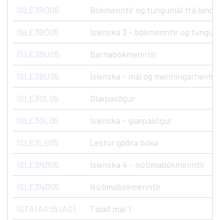
ÍSLE3BÓ05
Bókmenntir og tungumál frá landná
ÍSLE3BÓ05
Íslenska 3 - bókmenntir og tungumá
ÍSLE3BU05
Barnabókmenntir
ÍSLE3BU05
Íslenska - mál og menningarheimur
ÍSLE3GL05
Glæpasögur
ÍSLE3GL05
Íslenska - glæpasögur
ÍSLE3LG05
Lestur góðra bóka
ÍSLE3NB05
Íslenska 4 - nútímabókmenntir
ÍSLE3NB05
Nútímabókmenntir
ÍSTA1AA05 (AG)
Talað mál 1